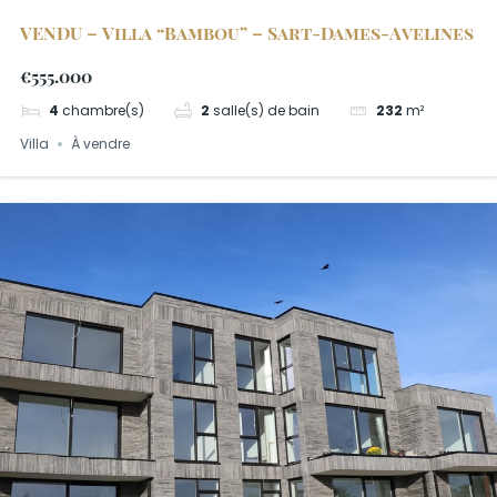
VENDU – Villa “Bambou” – Sart-Dames-Avelines
€555.000
4
chambre(s)
2
salle(s) de bain
232
m²
Villa
À vendre