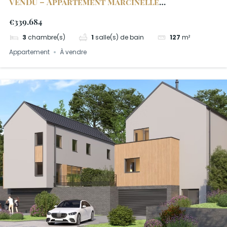
VENDU – Appartement Marcinelle
Arborescence 0.3
€339.684
3
chambre(s)
1
salle(s) de bain
127
m²
Appartement
À vendre