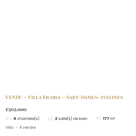
VENDU – Villa Erable – Sart-Dames-Avelines
€502.000
4
chambre(s)
2
salle(s) de bain
177
m²
Villa
À vendre