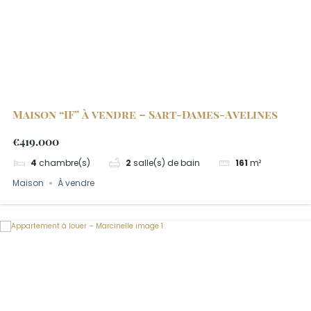
Maison “IF” à vendre – Sart-Dames-Avelines
€419.000
4
chambre(s)
2
salle(s) de bain
161
m²
Maison
À vendre