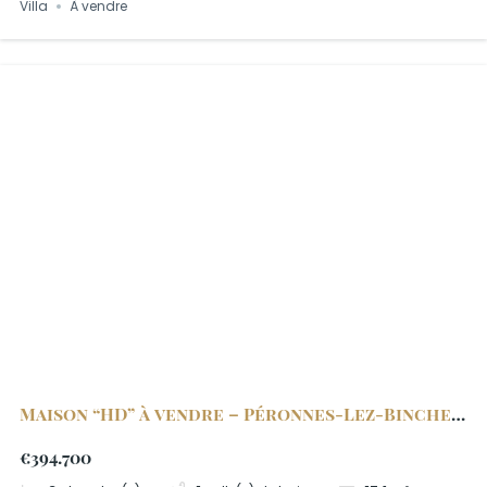
Villa
À vendre
Maison “HD” à vendre – Péronnes-Lez-Binche |
10
€394.700