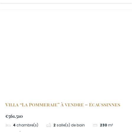
Villa “La Pommeraie” à vendre – Ecaussinnes
€561.510
4
chambre(s)
2
salle(s) de bain
230
m²