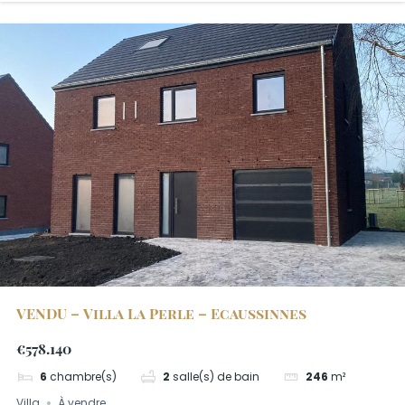
VENDU – Villa La Perle – Ecaussinnes
€578.140
6
chambre(s)
2
salle(s) de bain
246
m²
Villa
À vendre