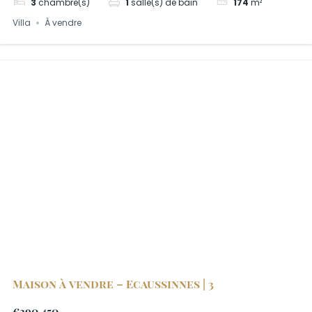
3
chambre(s)
1
salle(s) de bain
174
m²
Villa
À vendre
Maison à vendre – Ecaussinnes | 3
€390.450