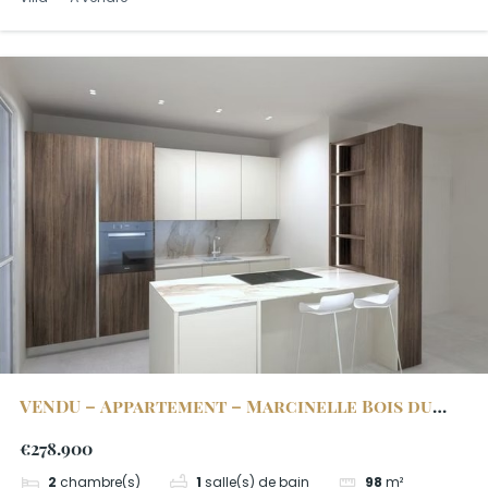
VENDU – Appartement – Marcinelle Bois du
Prince 2.1
€278.900
2
chambre(s)
1
salle(s) de bain
98
m²