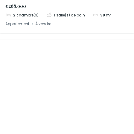
prince 0.1
€268.900
2
chambre(s)
1
salle(s) de bain
98
m²
Appartement
À vendre