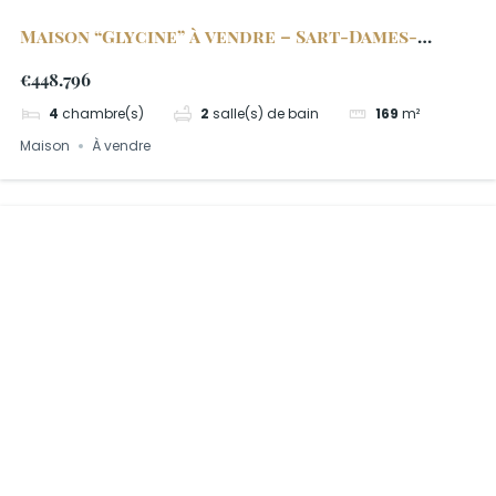
Maison “Glycine” à vendre – Sart-Dames-
Avelines
€448.796
4
chambre(s)
2
salle(s) de bain
169
m²
Maison
À vendre