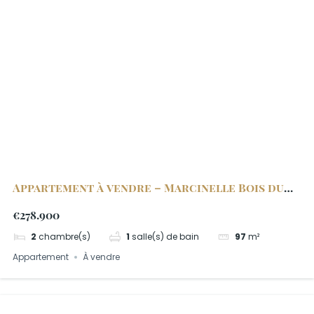
Appartement à vendre – Marcinelle Bois du
Prince B2.3
€278.900
2
chambre(s)
1
salle(s) de bain
97
m²
Appartement
À vendre