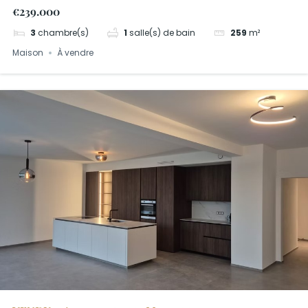
€239.000
3
chambre(s)
1
salle(s) de bain
259
m²
Maison
À vendre