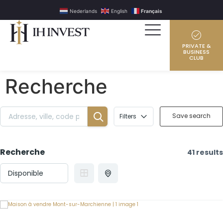
Nederlands
English
Français
PRIVATE &
BUSINESS
CLUB
Recherche
Save search
Filters
Recherche
41 results