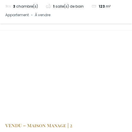
3
chambre(s)
1
salle(s) de bain
123
m²
Appartement
À vendre
VENDU – Maison Manage | 2