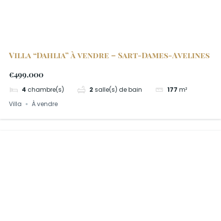
Villa “Dahlia” à vendre – Sart-Dames-Avelines
€499.000
4
chambre(s)
2
salle(s) de bain
177
m²
Villa
À vendre