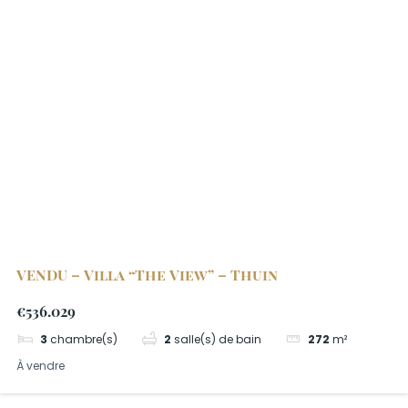
VENDU – Villa “The View” – Thuin
€536.029
3
chambre(s)
2
salle(s) de bain
272
m²
À vendre