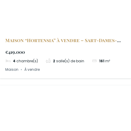
Maison “Hortensia” à vendre – Sart-Dames-
Avelines
€419.000
4
chambre(s)
2
salle(s) de bain
161
m²
Maison
À vendre