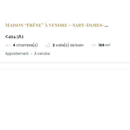
Maison “Frêne” à vendre – Sart-Dames-
Avelines
€494.582
4
chambre(s)
2
salle(s) de bain
169
m²
Appartement
À vendre