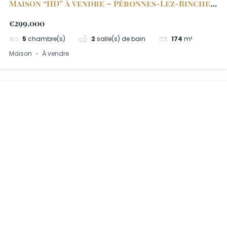
Maison “HD” à vendre – Péronnes-Lez-Binche
10
€299.000
5
chambre(s)
2
salle(s) de bain
174
m²
Maison
À vendre