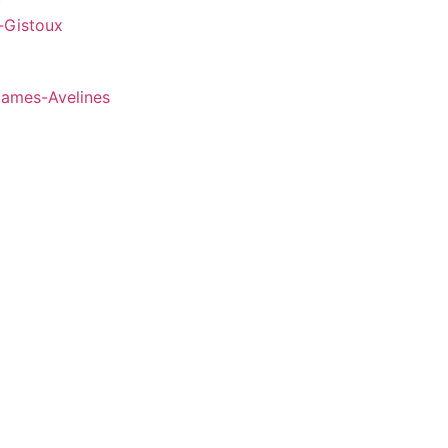
)
-Gistoux
Dames-Avelines